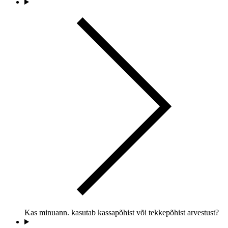
Kas minuann. kasutab kassapõhist või tekkepõhist arvestust?