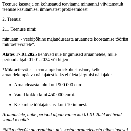
Teenuse kasutaja on kohustatud teavitama minuann.i viivitamatult
teenuse kasutamisel ilmnevatest probleemidest.
2. Teenus:
2.1. Teenuse nimi:
minuann. - veebipõhine majandusaasta aruannete koostamise tööriist
mikroettevõttele*.
Alates 17.01.2025
kehtivad uue tingimused aruannetele, mille
periood algab 01.01.2024 või hiljem:
*Mikroettevõtja – raamatupidamiskohustuslane, kelle
aruandekuupäeva näitajatest kaks ei ületa järgmisi näitajaid:
Aruandeaasta tulu kuni 900 000 eurot.
Varad kokku kuni 450 000 eurot.
Keskmine töötajate arv kuni 10 inimest.
Aruannetele, mille periood algab varem kui 01.01.2024 kehtivad
vanad reeglid:
*Mikroettevõte on osaühing, mis vastab aruandeaasta bilansipäeval