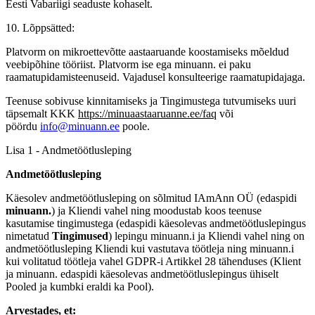
Eesti Vabariigi seaduste kohaselt.
10. Lõppsätted:
Platvorm on mikroettevõtte aastaaruande koostamiseks mõeldud
veebipõhine tööriist. Platvorm ise ega minuann. ei paku
raamatupidamisteenuseid. Vajadusel konsulteerige raamatupidajaga.
Teenuse sobivuse kinnitamiseks ja Tingimustega tutvumiseks uuri
täpsemalt KKK
https://minuaastaaruanne.ee/faq
või
pöördu
info@minuann.ee
poole.
Lisa 1 - Andmetöötlusleping
Andmetöötlusleping
Käesolev andmetöötlusleping on sõlmitud IAmAnn OÜ (edaspidi
minuann.
) ja Kliendi vahel ning moodustab koos teenuse
kasutamise tingimustega (edaspidi käesolevas andmetöötluslepingus
nimetatud
Tingimused
) lepingu minuann.i ja Kliendi vahel ning on
andmetöötlusleping Kliendi kui vastutava töötleja ning minuann.i
kui volitatud töötleja vahel GDPR-i Artikkel 28 tähenduses (Klient
ja minuann. edaspidi käesolevas andmetöötluslepingus ühiselt
Pooled ja kumbki eraldi ka Pool).
Arvestades, et: