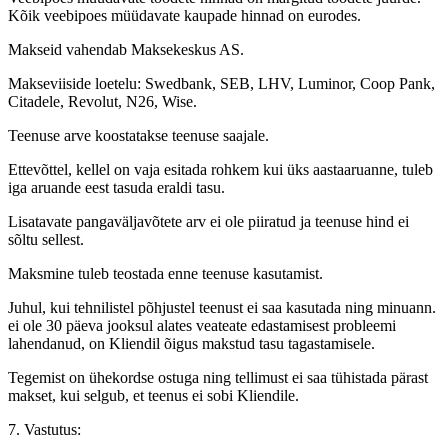
Kõik veebipoes müüdavate kaupade hinnad on eurodes.
Makseid vahendab Maksekeskus AS.
Makseviiside loetelu: Swedbank, SEB, LHV, Luminor, Coop Pank,
Citadele, Revolut, N26, Wise.
Teenuse arve koostatakse teenuse saajale.
Ettevõttel, kellel on vaja esitada rohkem kui üks aastaaruanne, tuleb
iga aruande eest tasuda eraldi tasu.
Lisatavate pangaväljavõtete arv ei ole piiratud ja teenuse hind ei
sõltu sellest.
Maksmine tuleb teostada enne teenuse kasutamist.
Juhul, kui tehnilistel põhjustel teenust ei saa kasutada ning minuann.
ei ole 30 päeva jooksul alates veateate edastamisest probleemi
lahendanud, on Kliendil õigus makstud tasu tagastamisele.
Tegemist on ühekordse ostuga ning tellimust ei saa tühistada pärast
makset, kui selgub, et teenus ei sobi Kliendile.
7. Vastutus: