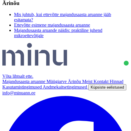
Ärinõu
Mis juhtub, kui ettevõtte majandusaasta aruanne jääb
esitamata?
Ettevõtte esimene majandusaasta aruanne
Majandusaasta aruande näidis: praktiline juhend
mikroettevõtjale
Võta lihtsalt ette
.
Majandusaasta aruanne
Müügiarve
Ärinõu
Meist
Kontakt
Hinnad
Kasutamistingimused
Andmekaitsetingimused
Küpsiste eelistused
info@minuann.ee