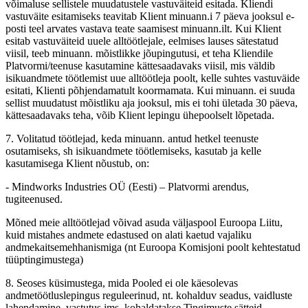
võimaluse sellistele muudatustele vastuväiteid esitada. Kliendi
vastuväite esitamiseks teavitab Klient minuann.i 7 päeva jooksul e-
posti teel arvates vastava teate saamisest minuann.ilt. Kui Klient
esitab vastuväiteid uuele alltöötlejale, eelmises lauses sätestatud
viisil, teeb minuann. mõistlikke jõupingutusi, et teha Kliendile
Platvormi/teenuse kasutamine kättesaadavaks viisil, mis väldib
isikuandmete töötlemist uue alltöötleja poolt, kelle suhtes vastuväide
esitati, Klienti põhjendamatult koormamata. Kui minuann. ei suuda
sellist muudatust mõistliku aja jooksul, mis ei tohi ületada 30 päeva,
kättesaadavaks teha, võib Klient lepingu ühepoolselt lõpetada.
7. Volitatud töötlejad, keda minuann. antud hetkel teenuste
osutamiseks, sh isikuandmete töötlemiseks, kasutab ja kelle
kasutamisega Klient nõustub, on:
- Mindworks Industries OÜ (Eesti) – Platvormi arendus,
tugiteenused.
Mõned meie alltöötlejad võivad asuda väljaspool Euroopa Liitu,
kuid mistahes andmete edastused on alati kaetud vajaliku
andmekaitsemehhanismiga (nt Euroopa Komisjoni poolt kehtestatud
tüüptingimustega)
8. Seoses küsimustega, mida Pooled ei ole käesolevas
andmetöötluslepingus reguleerinud, nt. kohalduv seadus, vaidluste
lahendamine, vastutus jms, kohaldatakse Tingimuste sätteid.