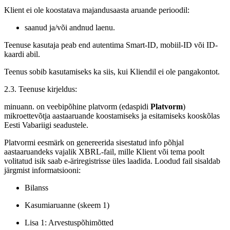
Klient ei ole koostatava majandusaasta aruande perioodil:
saanud ja/või andnud laenu.
Teenuse kasutaja peab end autentima Smart-ID, mobiil-ID või ID-
kaardi abil.
Teenus sobib kasutamiseks ka siis, kui Kliendil ei ole pangakontot.
2.3. Teenuse kirjeldus:
minuann. on veebipõhine platvorm (edaspidi
Platvorm
)
mikroettevõtja aastaaruande koostamiseks ja esitamiseks kooskõlas
Eesti Vabariigi seadustele.
Platvormi eesmärk on genereerida sisestatud info põhjal
aastaaruandeks vajalik XBRL-fail, mille Klient või tema poolt
volitatud isik saab e-äriregistrisse üles laadida. Loodud fail sisaldab
järgmist informatsiooni:
Bilanss
Kasumiaruanne (skeem 1)
Lisa 1: Arvestuspõhimõtted