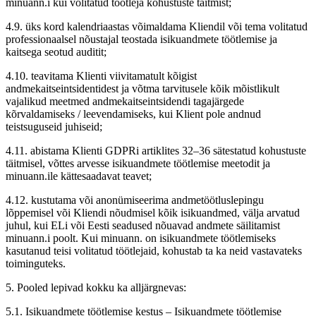
minuann.i kui volitatud töötleja kohustuste täitmist;
4.9. üks kord kalendriaastas võimaldama Kliendil või tema volitatud
professionaalsel nõustajal teostada isikuandmete töötlemise ja
kaitsega seotud auditit;
4.10. teavitama Klienti viivitamatult kõigist
andmekaitseintsidentidest ja võtma tarvitusele kõik mõistlikult
vajalikud meetmed andmekaitseintsidendi tagajärgede
kõrvaldamiseks / leevendamiseks, kui Klient pole andnud
teistsuguseid juhiseid;
4.11. abistama Klienti GDPRi artiklites 32–36 sätestatud kohustuste
täitmisel, võttes arvesse isikuandmete töötlemise meetodit ja
minuann.ile kättesaadavat teavet;
4.12. kustutama või anonümiseerima andmetöötluslepingu
lõppemisel või Kliendi nõudmisel kõik isikuandmed, välja arvatud
juhul, kui ELi või Eesti seadused nõuavad andmete säilitamist
minuann.i poolt. Kui minuann. on isikuandmete töötlemiseks
kasutanud teisi volitatud töötlejaid, kohustab ta ka neid vastavateks
toiminguteks.
5. Pooled lepivad kokku ka alljärgnevas:
5.1. Isikuandmete töötlemise kestus – Isikuandmete töötlemise