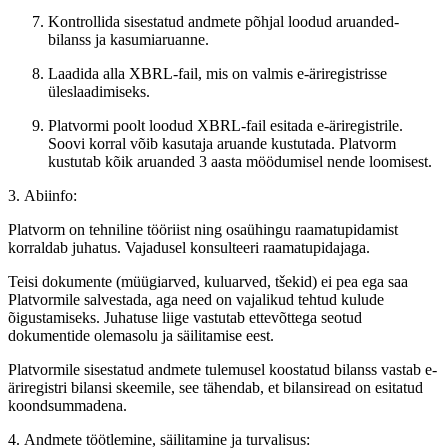
Kontrollida sisestatud andmete põhjal loodud aruanded-
bilanss ja kasumiaruanne.
Laadida alla XBRL-fail, mis on valmis e-äriregistrisse
üleslaadimiseks.
Platvormi poolt loodud XBRL-fail esitada e-äriregistrile.
Soovi korral võib kasutaja aruande kustutada. Platvorm
kustutab kõik aruanded 3 aasta möödumisel nende loomisest.
3. Abiinfo:
Platvorm on tehniline tööriist ning osaühingu raamatupidamist
korraldab juhatus. Vajadusel konsulteeri raamatupidajaga.
Teisi dokumente (müügiarved, kuluarved, tšekid) ei pea ega saa
Platvormile salvestada, aga need on vajalikud tehtud kulude
õigustamiseks. Juhatuse liige vastutab ettevõttega seotud
dokumentide olemasolu ja säilitamise eest.
Platvormile sisestatud andmete tulemusel koostatud bilanss vastab e-
äriregistri bilansi skeemile, see tähendab, et bilansiread on esitatud
koondsummadena.
4. Andmete töötlemine, säilitamine ja turvalisus: