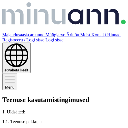
Majandusaasta aruanne
Müügiarve
Ärinõu
Meist
Kontakt
Hinnad
Registreeru / Logi sisse
Logi sisse
et
Vaheta keelt
Menu
Teenuse kasutamistingimused
1. Üldsätted:
1.1. Teenuse pakkuja: