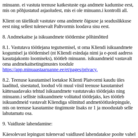
minuann. ei vastuta teenuse katkestuste ega andmete kadumise eest,
mis on põhjustatud asjaoludest, mis ei ole minuann.i kontrolli all.
Klient on täielikult vastutav oma andmete õigsuse ja seaduslikkuse
eest ning sellest tulenevalt Paltvormis loodava sisu eest.
8. Andmekaitse​ ​ja isikuandmete töötlemise põhimõtted
8.1. Vastutava töötlejana tegutsemisel, st oma Kliendi isikuandmete
kogumisel ja töötlemisel (nt Kliendi esindaja nimi ja e-posti aadress
kasutajakonto loomiseks), töötleb minuann. isikuandmeid vastavalt
oma andmekaitsetingimustes toodule
https://app.minuaastaaruanne.ee/et/pages/privacy.
8.2. Teenuse kasutamisel loetakse Klienti Platvormi kaudu üles
laaditud, sisestatud, loodud või muul viisil teenuse kasutamisel
kättesaadavaks tehtud isikuandmete vastutavaks töötlejaks ning
minuann.i selliste isikuandmete volitatud töötlejaks, kes töötleb
isikuandmeid vastavalt Kliendiga sõlmitud andmetöötluslepingule,
mis on teenuse kasutamise tingimuste lisaks nr 1 ja moodustab selle
lahutamatu osa.
9. Vaidluste lahendamine:
Käesolevast lepingust tulenevad vaidlused lahendatakse poolte vahel