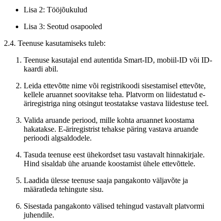
Lisa 2: Tööjõukulud
Lisa 3: Seotud osapooled
2.4. Teenuse kasutamiseks tuleb:
Teenuse kasutajal end autentida Smart-ID, mobiil-ID või ID-
kaardi abil.
Leida ettevõtte nime või registrikoodi sisestamisel ettevõte,
kellele aruannet soovitakse teha. Platvorm on liidestatud e-
äriregistriga ning otsingut teostatakse vastava liidestuse teel.
Valida aruande periood, mille kohta aruannet koostama
hakatakse. E-äriregistrist tehakse päring vastava aruande
perioodi algsaldodele.
Tasuda teenuse eest ühekordset tasu vastavalt hinnakirjale.
Hind sisaldab ühe aruande koostamist ühele ettevõttele.
Laadida ülesse teenuse saaja pangakonto väljavõte ja
määratleda tehingute sisu.
Sisestada pangakonto välised tehingud vastavalt platvormi
juhendile.