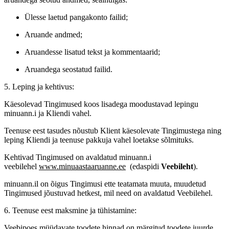
Ülesse laetud pangakonto failid;
Aruande andmed;
Aruandesse lisatud tekst ja kommentaarid;
Aruandega seostatud failid.
5. Leping ja kehtivus:
Käesolevad Tingimused koos lisadega moodustavad lepingu
minuann.i ja Kliendi vahel.
Teenuse eest tasudes nõustub Klient käesolevate Tingimustega ning
leping Kliendi ja teenuse pakkuja vahel loetakse sõlmituks.
Kehtivad Tingimused on avaldatud minuann.i
veebilehel
www.minuaastaaruanne.ee
(edaspidi
Veebileht
).
minuann.il on õigus Tingimusi ette teatamata muuta, muudetud
Tingimused jõustuvad hetkest, mil need on avaldatud Veebilehel.
6. Teenuse eest maksmine ja tühistamine:
Veebipoes müüdavate toodete hinnad on märgitud toodete juurde.