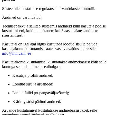
Süsteemile teostatakse regulaarset turvanõrkuste kontrolli.
Andmed on varundatud.
Teenusepakkuja säilitab süsteemis andmeid kuni kasutaja poolse
kustutamiseni, kuid mitte kauem kui 3 aastat alates andmete
sisestamisest.
Kasutajal on igal ajal õigus kustutada loodud sisu ja paluda
kasutajakonto kustutamist saates vastav avaldus aadressile
info@minuann.ee
Kasutajakonto kustutamisel kustutatakse andmebaasist kõik selle
kontoga seotud andmed, sealhulgas:
Kasutaja profiili andmed;
Loodud sisu ja aruanded;
Laetud failid (nt pangaväljavõtted);
E-äriregistrist päritud andmed.
Aruande kustutamisel kustutatakse andmebaasist kõik selle
aruandega seotud andmed, sealhulgas: