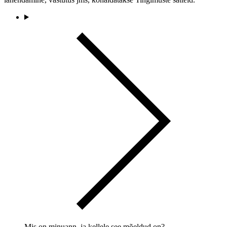
Mis on minuann. ja kellele see mõeldud on?