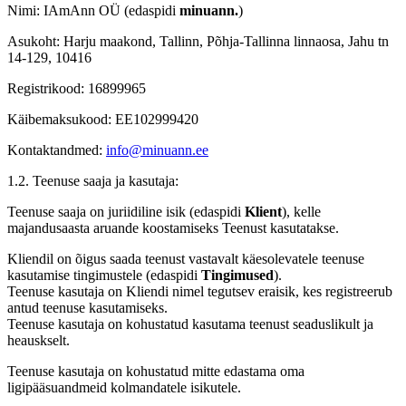
Nimi: IAmAnn OÜ (edaspidi
minuann.
)
Asukoht: Harju maakond, Tallinn, Põhja-Tallinna linnaosa, Jahu tn
14-129, 10416
Registrikood: 16899965
Käibemaksukood: EE102999420
Kontaktandmed:
info@minuann.ee
1.2. Teenuse saaja ja kasutaja:
Teenuse saaja on juriidiline isik (edaspidi
Klient
), kelle
majandusaasta aruande koostamiseks Teenust kasutatakse.
Kliendil on õigus saada teenust vastavalt käesolevatele teenuse
kasutamise tingimustele (edaspidi
Tingimused
).
Teenuse kasutaja on Kliendi nimel tegutsev eraisik, kes registreerub
antud teenuse kasutamiseks.
Teenuse kasutaja on kohustatud kasutama teenust seaduslikult ja
heauskselt.
Teenuse kasutaja on kohustatud mitte edastama oma
ligipääsuandmeid kolmandatele isikutele.