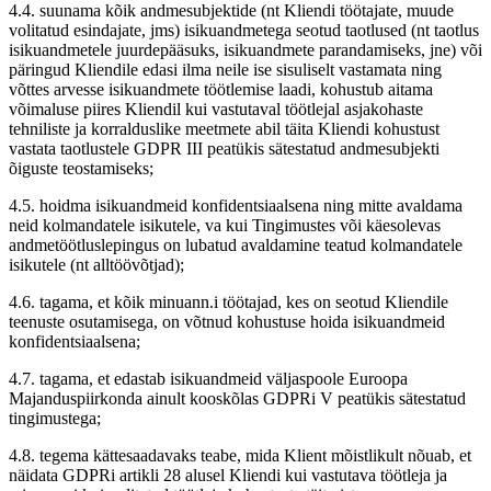
4.4. suunama kõik andmesubjektide (nt Kliendi töötajate, muude
volitatud esindajate, jms) isikuandmetega seotud taotlused (nt taotlus
isikuandmetele juurdepääsuks, isikuandmete parandamiseks, jne) või
päringud Kliendile edasi ilma neile ise sisuliselt vastamata ning
võttes arvesse isikuandmete töötlemise laadi, kohustub aitama
võimaluse piires Kliendil kui vastutaval töötlejal asjakohaste
tehniliste ja korralduslike meetmete abil täita Kliendi kohustust
vastata taotlustele GDPR III peatükis sätestatud andmesubjekti
õiguste teostamiseks;
4.5. hoidma isikuandmeid konfidentsiaalsena ning mitte avaldama
neid kolmandatele isikutele, va kui Tingimustes või käesolevas
andmetöötluslepingus on lubatud avaldamine teatud kolmandatele
isikutele (nt alltöövõtjad);
4.6. tagama, et kõik minuann.i töötajad, kes on seotud Kliendile
teenuste osutamisega, on võtnud kohustuse hoida isikuandmeid
konfidentsiaalsena;
4.7. tagama, et edastab isikuandmeid väljaspoole Euroopa
Majanduspiirkonda ainult kooskõlas GDPRi V peatükis sätestatud
tingimustega;
4.8. tegema kättesaadavaks teabe, mida Klient mõistlikult nõuab, et
näidata GDPRi artikli 28 alusel Kliendi kui vastutava töötleja ja