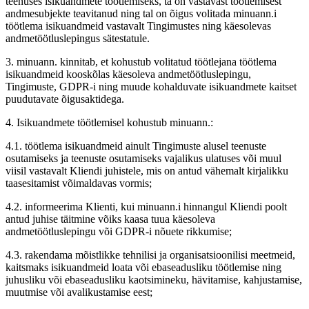
teenuses isikuandmete töötlemiseks, ta on vastavast töötlemisest
andmesubjekte teavitanud ning tal on õigus volitada minuann.i
töötlema isikuandmeid vastavalt Tingimustes ning käesolevas
andmetöötluslepingus sätestatule.
3. minuann. kinnitab, et kohustub volitatud töötlejana töötlema
isikuandmeid kooskõlas käesoleva andmetöötluslepingu,
Tingimuste, GDPR-i ning muude kohalduvate isikuandmete kaitset
puudutavate õigusaktidega.
4. Isikuandmete töötlemisel kohustub minuann.:
4.1. töötlema isikuandmeid ainult Tingimuste alusel teenuste
osutamiseks ja teenuste osutamiseks vajalikus ulatuses või muul
viisil vastavalt Kliendi juhistele, mis on antud vähemalt kirjalikku
taasesitamist võimaldavas vormis;
4.2. informeerima Klienti, kui minuann.i hinnangul Kliendi poolt
antud juhise täitmine võiks kaasa tuua käesoleva
andmetöötluslepingu või GDPR-i nõuete rikkumise;
4.3. rakendama mõistlikke tehnilisi ja organisatsioonilisi meetmeid,
kaitsmaks isikuandmeid loata või ebaseadusliku töötlemise ning
juhusliku või ebaseadusliku kaotsimineku, hävitamise, kahjustamise,
muutmise või avalikustamise eest;