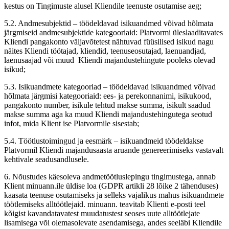
kestus on Tingimuste alusel Kliendile teenuste osutamise aeg;
5.2. Andmesubjektid – töödeldavad isikuandmed võivad hõlmata
järgmiseid andmesubjektide kategooriaid: Platvormi üleslaaditavates
Kliendi pangakonto väljavõtetest nähtuvad füüsilised isikud nagu
näites Kliendi töötajad, kliendid, teenuseosutajad, laenuandjad,
laenusaajad või muud Kliendi majandustehingute pooleks olevad
isikud;
5.3. Isikuandmete kategooriad – töödeldavad isikuandmed võivad
hõlmata järgmisi kategooriaid: ees- ja perekonnanimi, isikukood,
pangakonto number, isikule tehtud makse summa, isikult saadud
makse summa aga ka muud Kliendi majandustehingutega seotud
infot, mida Klient ise Platvormile sisestab;
5.4. Töötlustoimingud ja eesmärk – isikuandmeid töödeldakse
Platvormil Kliendi majandusaasta aruande genereerimiseks vastavalt
kehtivale seadusandlusele.
6. Nõustudes käesoleva andmetöötluslepingu tingimustega, annab
Klient minuann.ile üldise loa (GDPR artikli 28 lõike 2 tähenduses)
kaasata teenuse osutamiseks ja selleks vajalikus mahus isikuandmete
töötlemiseks alltöötlejaid. minuann. teavitab Klienti e-posti teel
kõigist kavandatavatest muudatustest seoses uute alltöötlejate
lisamisega või olemasolevate asendamisega, andes seeläbi Kliendile