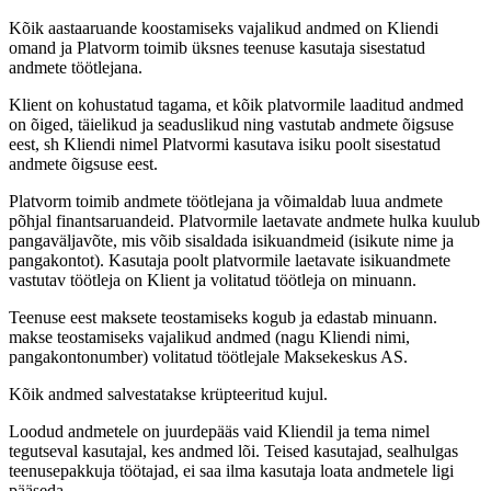
Kõik aastaaruande koostamiseks vajalikud andmed on Kliendi
omand ja Platvorm toimib üksnes teenuse kasutaja sisestatud
andmete töötlejana.
Klient on kohustatud tagama, et kõik platvormile laaditud andmed
on õiged, täielikud ja seaduslikud ning vastutab andmete õigsuse
eest, sh Kliendi nimel Platvormi kasutava isiku poolt sisestatud
andmete õigsuse eest.
Platvorm toimib andmete töötlejana ja võimaldab luua andmete
põhjal finantsaruandeid. Platvormile laetavate andmete hulka kuulub
pangaväljavõte, mis võib sisaldada isikuandmeid (isikute nime ja
pangakontot). Kasutaja poolt platvormile laetavate isikuandmete
vastutav töötleja on Klient ja volitatud töötleja on minuann.
Teenuse eest maksete teostamiseks kogub ja edastab minuann.
makse teostamiseks vajalikud andmed (nagu Kliendi nimi,
pangakontonumber) volitatud töötlejale Maksekeskus AS.
Kõik andmed salvestatakse krüpteeritud kujul.
Loodud andmetele on juurdepääs vaid Kliendil ja tema nimel
tegutseval kasutajal, kes andmed lõi. Teised kasutajad, sealhulgas
teenusepakkuja töötajad, ei saa ilma kasutaja loata andmetele ligi
pääseda.