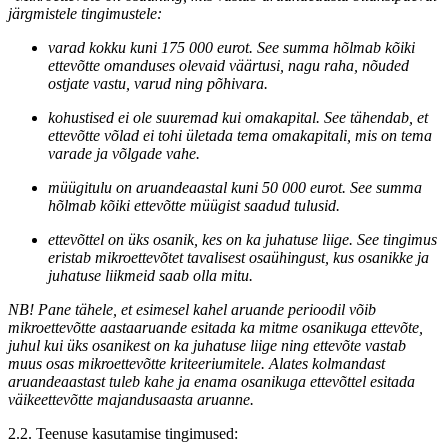
järgmistele tingimustele:
varad kokku kuni 175 000 eurot. See summa hõlmab kõiki
ettevõtte omanduses olevaid väärtusi, nagu raha, nõuded
ostjate vastu, varud ning põhivara.
kohustised ei ole suuremad kui omakapital. See tähendab, et
ettevõtte võlad ei tohi ületada tema omakapitali, mis on tema
varade ja võlgade vahe.
müügitulu on aruandeaastal kuni 50 000 eurot. See summa
hõlmab kõiki ettevõtte müügist saadud tulusid.
ettevõttel on üks osanik, kes on ka juhatuse liige. See tingimus
eristab mikroettevõtet tavalisest osaühingust, kus osanikke ja
juhatuse liikmeid saab olla mitu.
NB! Pane tähele, et esimesel kahel aruande perioodil võib
mikroettevõtte aastaaruande esitada ka mitme osanikuga ettevõte,
juhul kui üks osanikest on ka juhatuse liige ning ettevõte vastab
muus osas mikroettevõtte kriteeriumitele. Alates kolmandast
aruandeaastast tuleb kahe ja enama osanikuga ettevõttel esitada
väikeettevõtte majandusaasta aruanne.
2.2. Teenuse kasutamise tingimused: