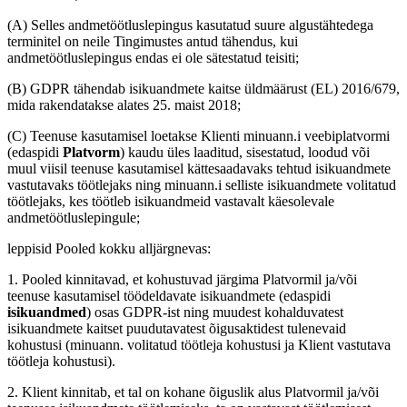
(A) Selles andmetöötluslepingus kasutatud suure algustähtedega
terminitel on neile Tingimustes antud tähendus, kui
andmetöötluslepingus endas ei ole sätestatud teisiti;
(B) GDPR tähendab isikuandmete kaitse üldmäärust (EL) 2016/679,
mida rakendatakse alates 25. maist 2018;
(C) Teenuse kasutamisel loetakse Klienti minuann.i veebiplatvormi
(edaspidi
Platvorm
) kaudu üles laaditud, sisestatud, loodud või
muul viisil teenuse kasutamisel kättesaadavaks tehtud isikuandmete
vastutavaks töötlejaks ning minuann.i selliste isikuandmete volitatud
töötlejaks, kes töötleb isikuandmeid vastavalt käesolevale
andmetöötluslepingule;
leppisid Pooled kokku alljärgnevas:
1. Pooled kinnitavad, et kohustuvad järgima Platvormil ja/või
teenuse kasutamisel töödeldavate isikuandmete (edaspidi
isikuandmed
) osas GDPR-ist ning muudest kohalduvatest
isikuandmete kaitset puudutavatest õigusaktidest tulenevaid
kohustusi (minuann. volitatud töötleja kohustusi ja Klient vastutava
töötleja kohustusi).
2. Klient kinnitab, et tal on kohane õiguslik alus Platvormil ja/või