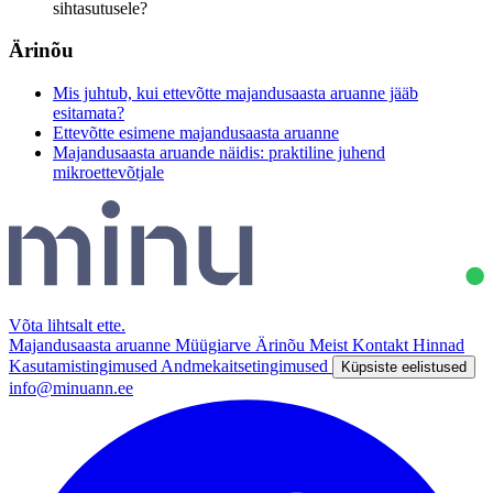
sihtasutusele?
Ärinõu
Mis juhtub, kui ettevõtte majandusaasta aruanne jääb
esitamata?
Ettevõtte esimene majandusaasta aruanne
Majandusaasta aruande näidis: praktiline juhend
mikroettevõtjale
Võta lihtsalt ette
.
Majandusaasta aruanne
Müügiarve
Ärinõu
Meist
Kontakt
Hinnad
Kasutamistingimused
Andmekaitsetingimused
Küpsiste eelistused
info@minuann.ee