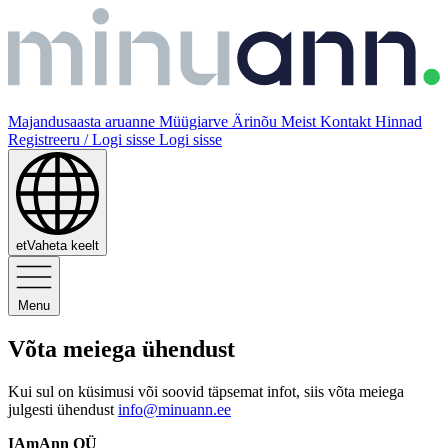
Majandusaasta aruanne
Müügiarve
Ärinõu
Meist
Kontakt
Hinnad
Registreeru / Logi sisse
Logi sisse
et
Vaheta keelt
Menu
Võta meiega ühendust
Kui sul on küsimusi või soovid täpsemat infot, siis võta meiega
julgesti ühendust
info@minuann.ee
IAmAnn OÜ