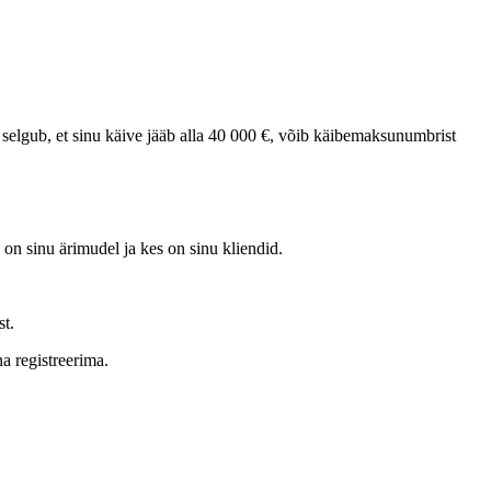
em selgub, et sinu käive jääb alla 40 000 €, võib käibemaksunumbrist
 on sinu ärimudel ja kes on sinu kliendid.
st.
a registreerima.