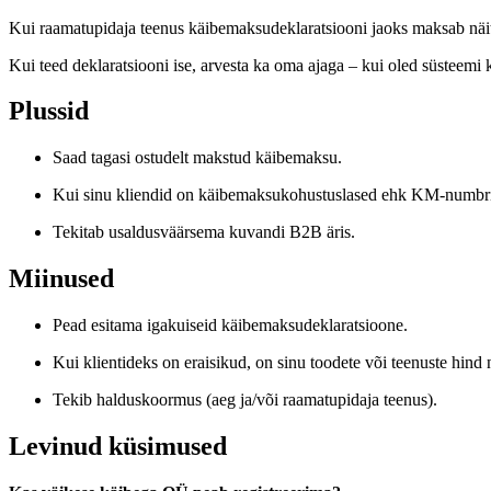
Kui raamatupidaja teenus käibemaksudeklaratsiooni jaoks maksab näite
Kui teed deklaratsiooni ise, arvesta ka oma ajaga – kui oled süsteemi ko
Plussid
Saad tagasi ostudelt makstud käibemaksu.
Kui sinu kliendid on käibemaksukohustuslased ehk KM-numbriga 
Tekitab usaldusväärsema kuvandi B2B äris.
Miinused
Pead esitama igakuiseid käibemaksudeklaratsioone.
Kui klientideks on eraisikud, on sinu toodete või teenuste hind n
Tekib halduskoormus (aeg ja/või raamatupidaja teenus).
Levinud küsimused