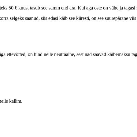
ks 50 € kuus, tasub see samm end ära. Kui aga oste on vähe ja tagasi s
rra selgeks saanud, siis edasi käib see kiiresti, on see suurepärane viis
ettevõtted, on hind neile neutraalne, sest nad saavad käibemaksu tag
eile kallim.