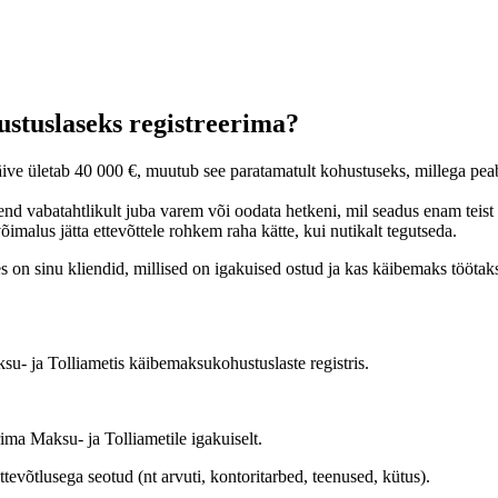
stuslaseks registreerima?
käive ületab 40 000 €, muutub see paratamatult kohustuseks, millega pea
a end vabatahtlikult juba varem või oodata hetkeni, mil seadus enam teist
õimalus jätta ettevõttele rohkem raha kätte, kui nutikalt tegutseda.
es on sinu kliendid, millised on igakuised ostud ja kas käibemaks töötak
u- ja Tolliametis käibemaksukohustuslaste registris.
ima Maksu- ja Tolliametile igakuiselt.
ttevõtlusega seotud (nt arvuti, kontoritarbed, teenused, kütus).