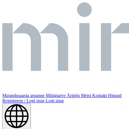
Majandusaasta aruanne
Müügiarve
Ärinõu
Meist
Kontakt
Hinnad
Registreeru / Logi sisse
Logi sisse