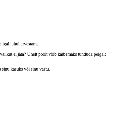
b igal juhul arvestama.
 valikut ei jäta? Ühelt poolt võib käibemaks tunduda pelgalt
s sinu kasuks või sinu vastu.