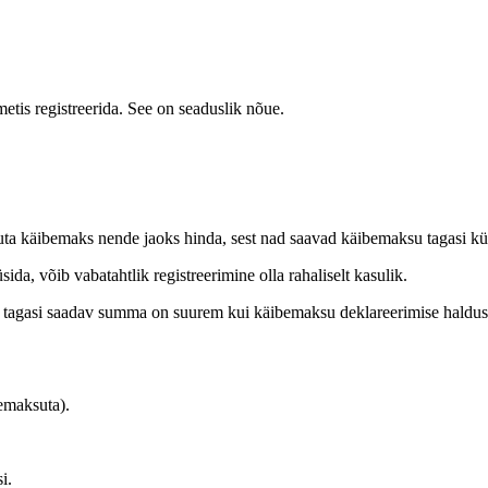
metis registreerida. See on seaduslik nõue.
uta käibemaks nende jaoks hinda, sest nad saavad käibemaksu tagasi kü
ida, võib vabatahtlik registreerimine olla rahaliselt kasulik.
st tagasi saadav summa on suurem kui käibemaksu deklareerimise haldus
emaksuta).
i.