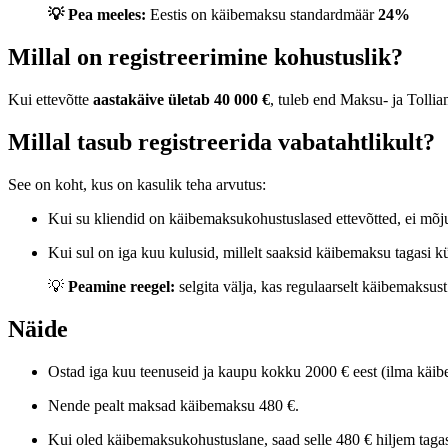
💡 Pea meeles:
Eestis on käibemaksu standardmäär
24%
Millal on registreerimine kohustuslik?
Kui ettevõtte
aastakäive ületab 40 000 €
, tuleb end Maksu- ja Tollia
Millal tasub registreerida vabatahtlikult?
See on koht, kus on kasulik teha arvutus:
Kui su kliendid on käibemaksukohustuslased ettevõtted, ei mõj
Kui sul on iga kuu kulusid, millelt saaksid käibemaksu tagasi küs
💡
Peamine reegel:
selgita välja, kas regulaarselt käibemaksu
Näide
Ostad iga kuu teenuseid ja kaupu kokku 2000 € eest (ilma käib
Nende pealt maksad käibemaksu 480 €.
Kui oled käibemaksukohustuslane, saad selle 480 € hiljem tagas