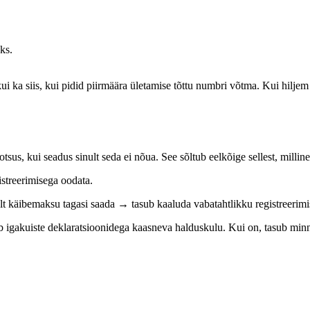
aks.
, kui ka siis, kui pidid piirmäära ületamise tõttu numbri võtma. Kui hilj
us, kui seadus sinult seda ei nõua. See sõltub eelkõige sellest, milline
istreerimisega oodata.
ealt käibemaksu tagasi saada → tasub kaaluda vabatahtlikku registreerimi
b igakuiste deklaratsioonidega kaasneva halduskulu.
Kui on, tasub minn