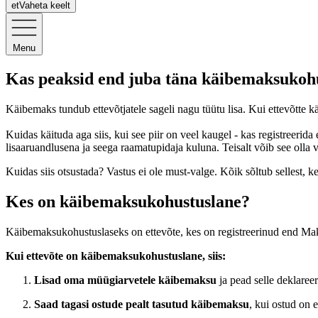
et
Vaheta keelt
Menu
Kas peaksid end juba täna käibemaksukohu
Käibemaks tundub ettevõtjatele sageli nagu tüütu lisa. Kui ettevõtte 
Kuidas käituda aga siis, kui see piir on veel kaugel - kas registreerid
lisaaruandlusena ja seega raamatupidaja kuluna. Teisalt võib see olla v
Kuidas siis otsustada? Vastus ei ole must-valge. Kõik sõltub sellest, k
Kes on käibemaksukohustuslane?
Käibemaksukohustuslaseks on ettevõte, kes on registreerinud end Maks
Kui ettevõte on käibemaksukohustuslane, siis:
Lisad oma müügiarvetele käibemaksu
ja pead selle deklareer
Saad tagasi ostude pealt tasutud käibemaksu
, kui ostud on e