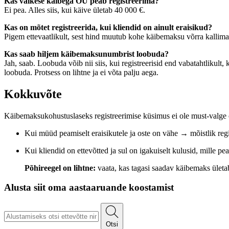
Kas väikese käibega OÜ peab registreerima?
Ei pea. Alles siis, kui käive ületab 40 000 €.
Kas on mõtet registreerida, kui kliendid on ainult eraisikud?
Pigem ettevaatlikult, sest hind muutub kohe käibemaksu võrra kallim
Kas saab hiljem käibemaksunumbrist loobuda?
Jah, saab. Loobuda võib nii siis, kui registreerisid end vabatahtlikult
loobuda. Protsess on lihtne ja ei võta palju aega.
Kokkuvõte
Käibemaksukohustuslaseks registreerimise küsimus ei ole must-valge ots
Kui müüd peamiselt eraisikutele ja oste on vähe → mõistlik reg
Kui kliendid on ettevõtted ja sul on igakuiselt kulusid, mille p
Põhireegel on lihtne:
vaata, kas tagasi saadav käibemaks ületa
Alusta siit oma aastaaruande koostamist
Otsi