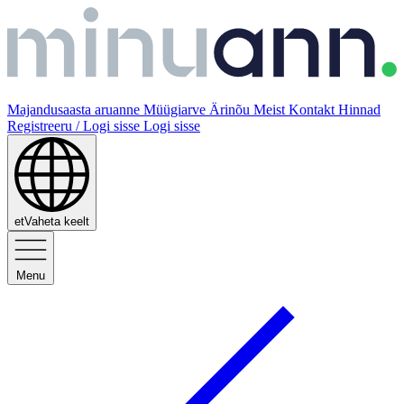
Majandusaasta aruanne
Müügiarve
Ärinõu
Meist
Kontakt
Hinnad
Registreeru / Logi sisse
Logi sisse
et
Vaheta keelt
Menu