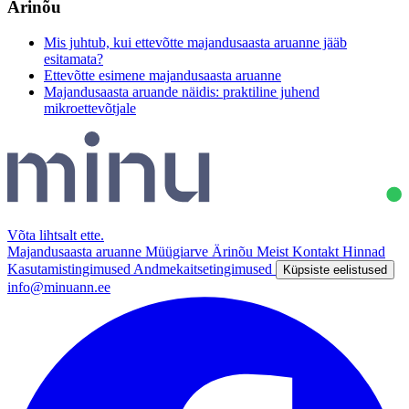
Ärinõu
Mis juhtub, kui ettevõtte majandusaasta aruanne jääb
esitamata?
Ettevõtte esimene majandusaasta aruanne
Majandusaasta aruande näidis: praktiline juhend
mikroettevõtjale
Võta lihtsalt ette
.
Majandusaasta aruanne
Müügiarve
Ärinõu
Meist
Kontakt
Hinnad
Kasutamistingimused
Andmekaitsetingimused
Küpsiste eelistused
info@minuann.ee