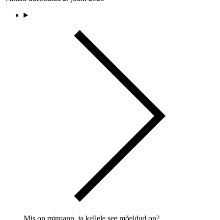
Mis on minuann. ja kellele see mõeldud on?